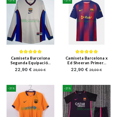
-21%
-21%
Camiseta Barcelona
Camiseta Barcelona x
Segunda Equipación
Ed Sheeran Primera
Retro 1998/99 ML
Equipación
22,90 €
22,90 €
29,00 €
29,00 €
Beige
2025/2026 Azul/Rojo
-21%
-21%