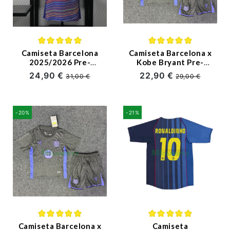
Premier League
Bundesliga
Camiseta Barcelona
Camiseta Barcelona x
2025/2026 Pre-
Kobe Bryant Pre-
Otras Ligas
Match Multicolor
Match 2025/2026
24,90 €
22,90 €
31,00 €
29,00 €
(EDICIÓN JUGADOR)
Negro/Morado Niño
Niño
Kit
Ropa de Entrenamiento
-20%
-21%
Jugadores
Camiseta Barcelona x
Camiseta