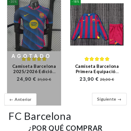
-20%
-18%
AGOTADO
Camiseta Barcelona
Camiseta Barcelona
2025/2026 Edición
Primera Equipación
Especial Azul/Rosa
Retro 2005/06 ML
24,90 €
23,90 €
31,00 €
29,00 €
(EDICIÓN JUGADOR)
Rojo/Azul Niño Kit
Siguiente →
← Anterior
FC Barcelona
¿POR QUÉ COMPRAR