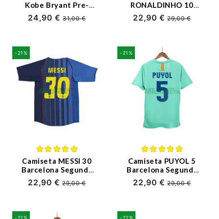
Kobe Bryant Pre-
RONALDINHO 10
Match 2025/2026
Barcelona Segunda
24,90 €
22,90 €
31,00 €
29,00 €
Negro/Morado
Equipación Retro
(EDICIÓN JUGADOR)
2004/05
-21%
-21%
Camiseta MESSI 30
Camiseta PUYOL 5
Barcelona Segunda
Barcelona Segunda
Equipación Retro
Equipación Retro
22,90 €
22,90 €
29,00 €
29,00 €
2004/05
2010/11
-21%
-22%