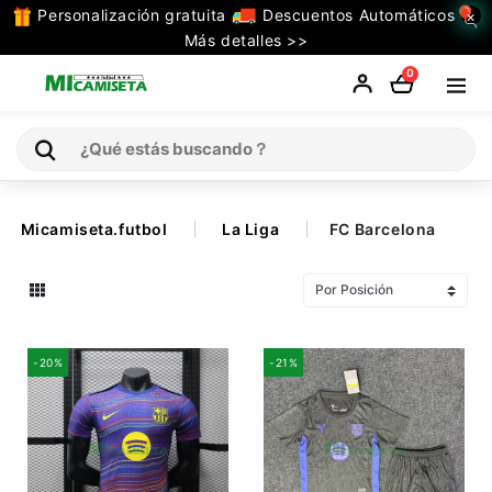
Personalización gratuita
Descuentos Automáticos
×
TODAS
Más detalles >>
LAS
0
CATEGORIAS
Inicio
Micamiseta.futbol
La Liga
FC Barcelona
Selecciones
Retro
-20%
-21%
La Liga
Ligue 1
Serie A