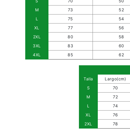
S
70
50
M
73
52
L
75
54
XL
77
56
2XL
80
58
3XL
83
60
4XL
85
62
Talla
Largo(cm)
S
70
M
72
L
74
XL
76
2XL
78