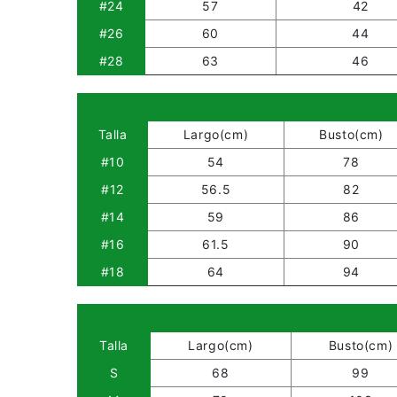
#24
57
42
#26
60
44
#28
63
46
Talla
Largo(cm)
Busto(cm)
#10
54
78
#12
56.5
82
#14
59
86
#16
61.5
90
#18
64
94
Talla
Largo(cm)
Busto(cm)
S
68
99