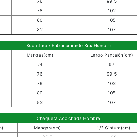
76
99.5
78
102
80
105
82
107
Sudadera / Entrenamiento Kits Hombre
Mangas(cm)
Largo Pantalón(cm)
74
97
76
99.5
78
102
80
105
82
107
Chaqueta Acolchada Hombre
m)
Mangas(cm)
1/2 Cintura(cm)