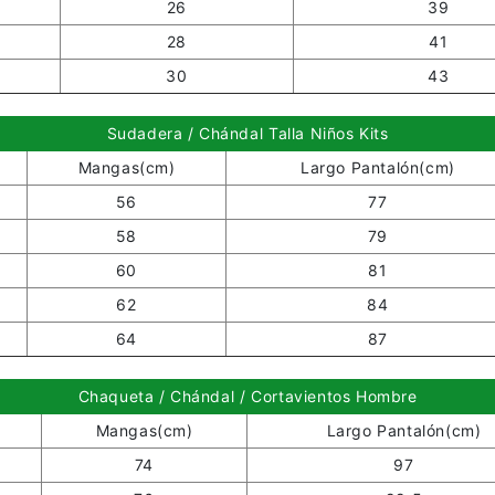
26
39
28
41
30
43
Sudadera / Chándal Talla Niños Kits
Mangas(cm)
Largo Pantalón(cm)
56
77
58
79
60
81
62
84
64
87
Chaqueta / Chándal / Cortavientos Hombre
Mangas(cm)
Largo Pantalón(cm)
74
97