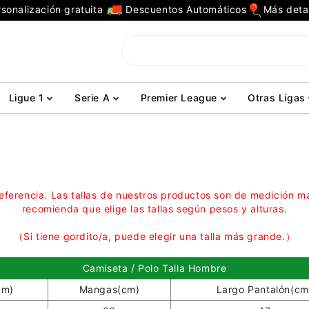
sonalización gratuita
Descuentos Automáticos
Más deta
Ligue 1
Serie A
Premier League
Otras Ligas
 referencia. Las tallas de nuestros productos son de medición m
recomienda que elige las tallas según pesos y alturas.
（Si tiene gordito/a, puede elegir una talla más grande.）
Camiseta / Polo Talla Hombre
cm)
Mangas(cm)
Largo Pantalón(cm