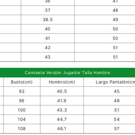
36
47
37
48
38.5
49
40
50
41
50
42
51
43
51
Camiseta Versión Jugador Talla Hombre
Busto(cm)
Hombro(cm)
Largo Pantalón(c
92
40.5
45
96
41.9
48
100
43.3
51
104
44.7
54
108
46.1
57