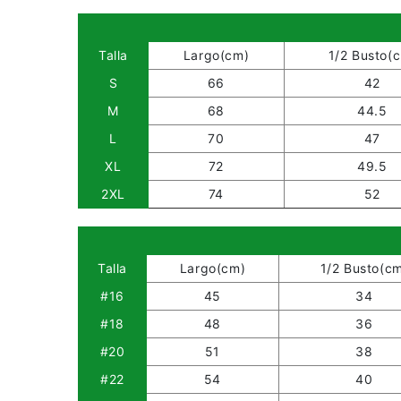
Talla
Largo(cm)
1/2 Busto(
S
66
42
M
68
44.5
L
70
47
XL
72
49.5
2XL
74
52
Talla
Largo(cm)
1/2 Busto(c
#16
45
34
#18
48
36
#20
51
38
#22
54
40