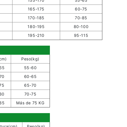
155-170
55-65
165-175
60-75
170-185
70-85
180-195
80-100
195-210
95-115
(cm)
Peso(kg)
65
55-60
70
60-65
75
65-70
80
70-75
85
Más de 75 KG
ltura(cm)
Peso(kg)