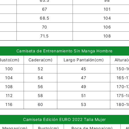
65.5
98
67
101
68.5
104
70
106
71.5
108
Camiseta de Entrenamiento Sin Manga Hombre
Busto(cm)
Cadera(cm)
Largo Pantalón(cm)
Altura
100
52
45
150-1
104
54
47
165-1
108
56
49
170-1
112
58
51
175-1
116
60
53
180-1
Camiseta Edición EURO 2022 Talla Mujer
Mangas(cm)
Busto(cm)
Boca de Manga(cm)
A