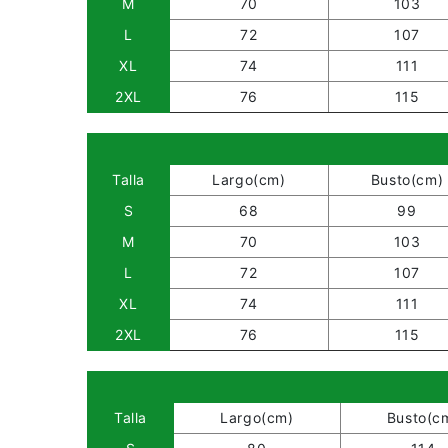
M
70
103
L
72
107
XL
74
111
2XL
76
115
Talla
Largo(cm)
Busto(cm)
S
68
99
M
70
103
L
72
107
XL
74
111
2XL
76
115
Talla
Largo(cm)
Busto(c