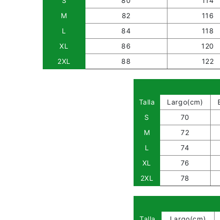
S
80
114
M
82
116
L
84
118
XL
86
120
2XL
88
122
Talla
Largo(cm)
S
70
M
72
L
74
XL
76
2XL
78
Talla
Largo(cm)