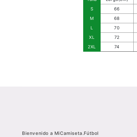
S
66
M
68
L
70
XL
72
2XL
74
Bienvenido a MiCamiseta.Fútbol