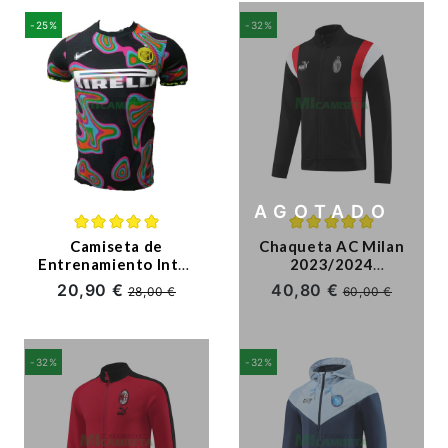
-25%
-32%
Premier League
Bundesliga
Otras Ligas
Niño
AGOTADO
Ropa de Entrenamiento
(6)
Camiseta de
Chaqueta AC Milan
Jugadores
Entrenamiento Inter
2023/2024
De Milan 2020/2021
Negro/Rojo/Blanco
20,90 €
40,80 €
28,00 €
60,00 €
Negro
-32%
-32%