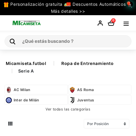
Personalización gratuita
Descuentos Automáticos
×
TODAS
Más detalles >>
LAS
0
CATEGORIAS
Inicio
Micamiseta.futbol
Ropa de Entrenamiento
Serie A
Selecciones
Retro
AC Milan
AS Roma
Inter de Milán
Juventus
La Liga
Ver todas las categorías
Ligue 1
Serie A