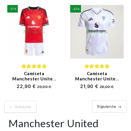
JUGADOR)
-21%
-22%
Camiseta
Camiseta
Manchester United
Manchester United
Primera Equipación
Segunda
22,90 €
21,90 €
29,00 €
28,00 €
2025/2026 Rojo Niño
Equipación 2025/2026
Kit
Blanco/Morado Claro
Siguiente →
← Anterior
Manchester United