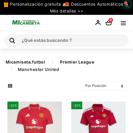
Personalización gratuita
Descuentos Automáticos
×
TODAS
Más detalles >>
LAS
0
CATEGORIAS
Inicio
Micamiseta.futbol
Premier League
Manchester United
Selecciones
Retro
La Liga
-22%
-22%
Ligue 1
Serie A