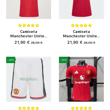
Premier League
Bundesliga
Otras Ligas
Camiseta
Camiseta
Manchester United
Manchester United
Primera Equipación
Primera Equipación
Niño
21,90 €
21,90 €
28,00 €
28,00 €
2026/2027 Rojo
2026/2027 Rojo
Mujer
Ropa de Entrenamiento
-43%
-20%
Jugadores