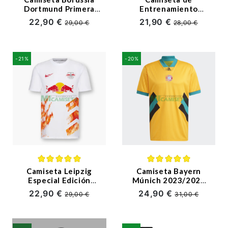
Dortmund Primera
Entrenamiento
Equipación Retro
Borussia Dortmund
22,90 €
21,90 €
29,00 €
28,00 €
95/96
2023/2024 Negro
-21%
-20%
Camiseta Leipzig
Camiseta Bayern
Especial Edición
Múnich 2023/2024
2023/2024 Blanco
Dorado (EDICIÓN
22,90 €
24,90 €
29,00 €
31,00 €
JUGADOR)