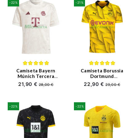
-22%
-21%
Camiseta Bayern
Camiseta Borussia
Múnich Tercera
Dortmund
Equipación
2023/2024 Amarillo
21,90 €
22,90 €
28,00 €
29,00 €
2023/2024
Especial Edición
-22%
-22%