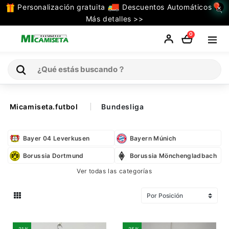
Personalización gratuita
Descuentos Automáticos
×
TODAS
Más detalles >>
LAS
0
CATEGORIAS
Inicio
Micamiseta.futbol
Bundesliga
Selecciones
Bayer 04 Leverkusen
Bayern Múnich
Retro
Borussia Dortmund
Borussia Mönchengladbach
Ver todas las categorías
La Liga
Ligue 1
Serie A
-21%
-25%