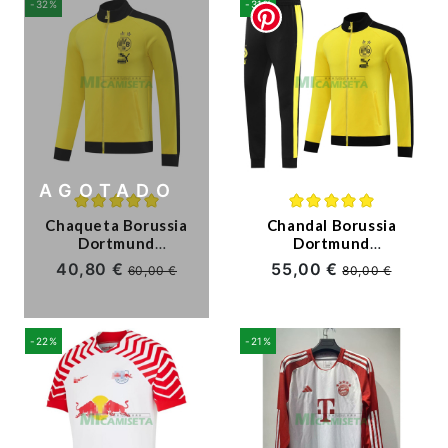
-32%
-31%
AGOTADO
Chaqueta Borussia
Chandal Borussia
Dortmund
Dortmund
2023/2024
2023/2024
40,80 €
55,00 €
60,00 €
80,00 €
Amarillo/Negro
Amarillo/Negro
-22%
-21%