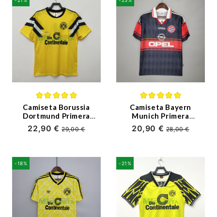
Premier League
Bundesliga
Otras Ligas
Niño
Ropa de Entrenamiento
(3)
(7)
Camiseta Borussia
Camiseta Bayern
Dortmund Primera
Munich Primera
Equipación Retro
Equipación Retro
Jugadores
22,90 €
20,90 €
29,00 €
28,00 €
1989
1997/99
-18%
-21%