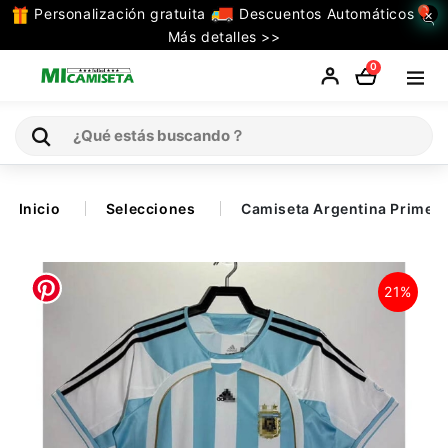
Personalización gratuita
Descuentos Automáticos
×
TODAS
Más detalles >>
LAS
0
CATEGORIAS
Inicio
Inicio
Selecciones
Camiseta Argentina Primera
Selecciones
21%
Retro
La Liga
Ligue 1
Serie A