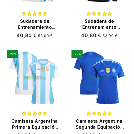
Sudadera de
Sudadera de
Entrenamiento
Entrenamiento
Argentina 2024
Argentina 2024
40,80 €
40,80 €
53,00 €
53,00 €
Beige/Azul
Negro/Azul
-22%
-22%
Camiseta Argentina
Camiseta Argentina
Primera Equipación
Segunda Equipación
2024 Mujer
2024 Mujer