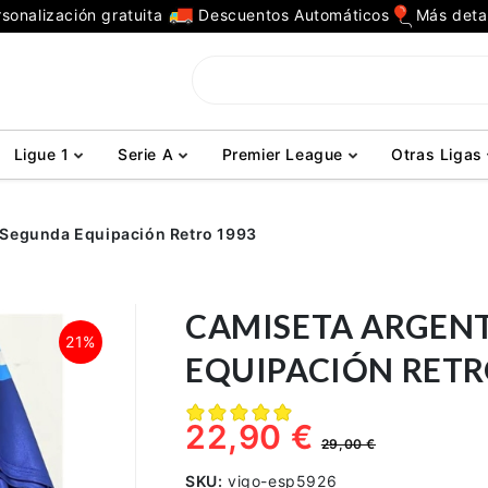
sonalización gratuita
Descuentos Automáticos
Más deta
Ligue 1
Serie A
Premier League
Otras Ligas
 Segunda Equipación Retro 1993
CAMISETA ARGEN
21%
EQUIPACIÓN RETR
22,90 €
29,00 €
SKU:
vigo-esp5926