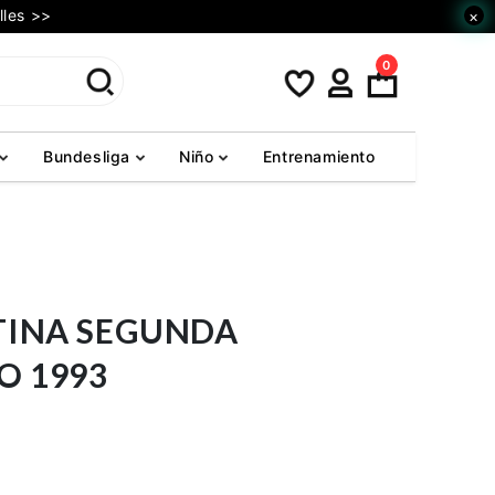
lles >>
×
0
Bundesliga
Niño
Entrenamiento
TINA SEGUNDA
O 1993