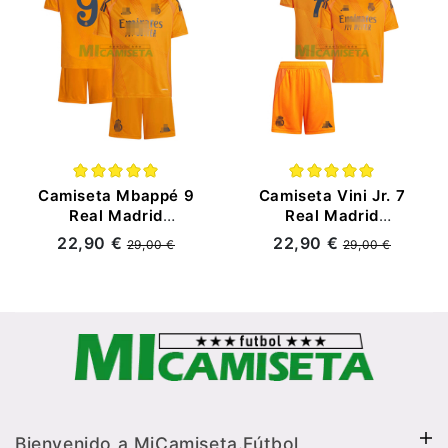
Camiseta Mbappé 9
Camiseta Vini Jr. 7
Real Madrid
Real Madrid
Segunda Equipación
Segunda Equipación
22,90 €
22,90 €
29,00 €
29,00 €
2024/2025 Niño Kit
2024/2025 Niño Kit
Bienvenido a MiCamiseta.Fútbol