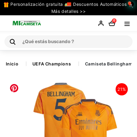
Personalización gratuita
Descuentos Automáticos
×
TODAS
Más detalles >>
LAS
0
CATEGORIAS
Inicio
Inicio
UEFA Champions
Camiseta Bellingham 5
Selecciones
21%
Retro
La Liga
Ligue 1
Serie A