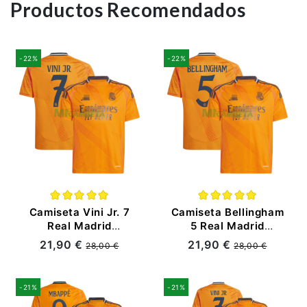
Productos Recomendados
-22%
-22%
Camiseta Vini Jr. 7
Camiseta Bellingham
Real Madrid
5 Real Madrid
Segunda Equipación
Segunda Equipación
21,90 €
21,90 €
28,00 €
28,00 €
2024/2025
2024/2025
-21%
-21%