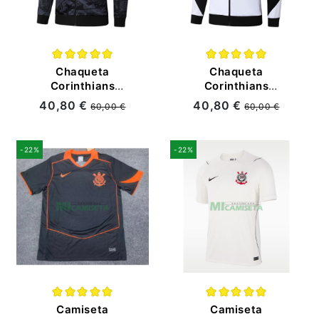
Chaqueta
Chaqueta
Corinthians
Corinthians
2025/2026 Negro
2025/2026
40,80 €
40,80 €
60,00 €
60,00 €
con Estampado
Blanco/Negro
-22%
-22%
Camiseta
Camiseta