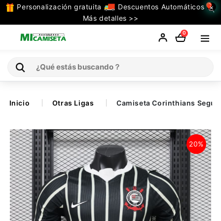
Personalización gratuita
Descuentos Automáticos
×
TODAS
Más detalles >>
LAS
0
CATEGORIAS
Inicio
Inicio
Otras Ligas
Camiseta Corinthians Segu
Selecciones
20%
Retro
La Liga
Ligue 1
Serie A