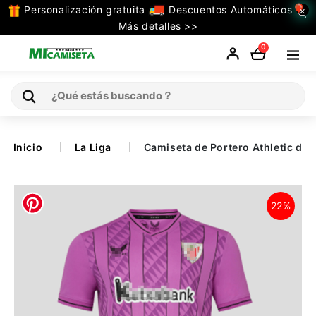
Personalización gratuita
Descuentos Automáticos
×
TODAS
Más detalles >>
LAS
0
CATEGORIAS
Inicio
Inicio
La Liga
Camiseta de Portero Athletic de
Selecciones
22%
Retro
La Liga
Ligue 1
Serie A