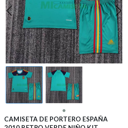
Premier League
Bundesliga
Otras Ligas
Niño
Ropa de Entrenamiento
Jugadores
CAMISETA DE PORTERO ESPAÑA
2010 RETRO VERDE NIÑO KIT