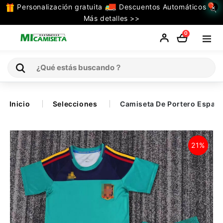
Personalización gratuita
Descuentos Automáticos
×
TODAS
Más detalles >>
LAS
0
CATEGORIAS
Inicio
Inicio
Selecciones
Camiseta De Portero España
Selecciones
21%
Retro
La Liga
Ligue 1
Serie A