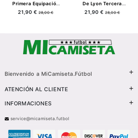
Primera Equipación
De Lyon Tercera
2026/2027 Azul
Equipación
21,90 €
21,90 €
28,00 €
28,00 €
2026/2027 Negro
Bienvenido a MiCamiseta.Fútbol
ATENCIÓN AL CLIENTE
INFORMACIONES
service@micamiseta.futbol