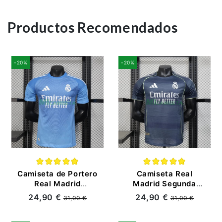
Productos Recomendados
-20%
-20%
Camiseta de Portero
Camiseta Real
Real Madrid
Madrid Segunda
2025/2026 Azul con
Equipación
24,90 €
24,90 €
31,00 €
31,00 €
Parche HP (EDICIÓN
2025/2026 Azul
JUGADOR)
Marino con Parche