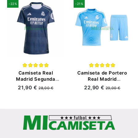
HP (EDICIÓN
-22%
-21%
JUGADOR)
Camiseta Real
Camiseta de Portero
Madrid Segunda
Real Madrid
Equipación
2025/2026 Azul Niño
21,90 €
22,90 €
28,00 €
29,00 €
2025/2026 Azul
Kit con Parche HP
Marino Mujer con
Parche HP