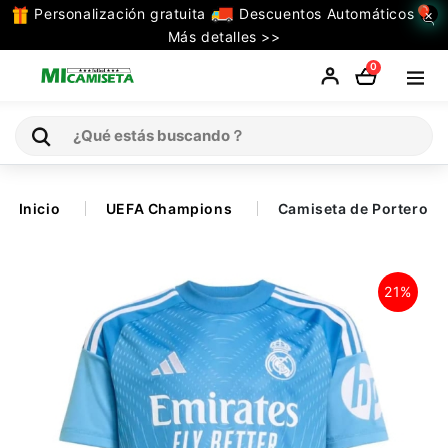
Personalización gratuita
Descuentos Automáticos
×
TODAS
Más detalles >>
LAS
0
CATEGORIAS
Inicio
Inicio
UEFA Champions
Camiseta de Portero R
Selecciones
21%
Retro
La Liga
Ligue 1
Serie A