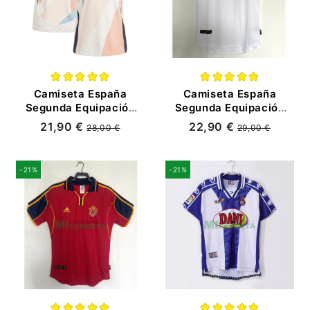
Camiseta España
Camiseta España
Segunda Equipación
Segunda Equipación
la EURO Femenina
Retro 2000 Blanco
21,90 €
22,90 €
28,00 €
29,00 €
2025 Mujer
Blanco/Beige
-21%
-21%