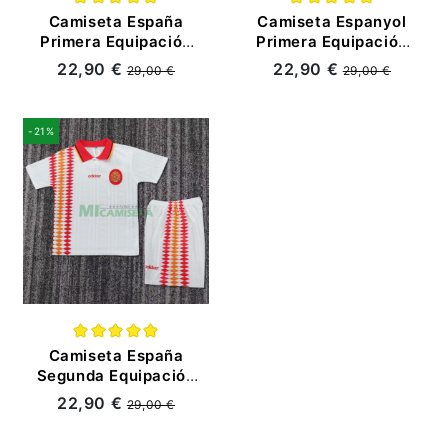
Camiseta España
Camiseta Espanyol
Primera Equipación
Primera Equipación
Retro 2000 Rojo
Retro 1990/00
22,90 €
22,90 €
29,00 €
29,00 €
Azul/Blanco
-21%
Camiseta España
Segunda Equipación
Retro 1994 Blanco
22,90 €
29,00 €
Niño Kit