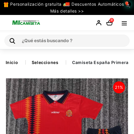
Personalización gratuita
Descuentos Automáticos
×
TODAS
Más detalles >>
LAS
0
CATEGORIAS
Inicio
Inicio
Selecciones
Camiseta España Primera Eq
Selecciones
21%
Retro
La Liga
Ligue 1
Serie A