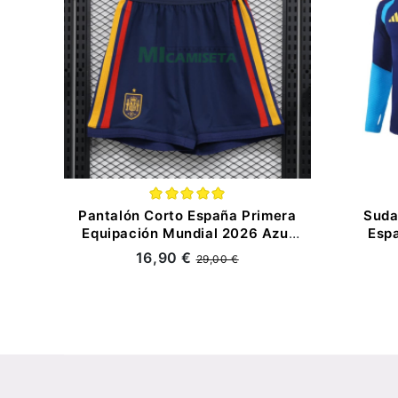
Pantalón Corto España Primera
Suda
Equipación Mundial 2026 Azul
Espa
(EDICIÓN JUGADOR)
16,90 €
29,00 €