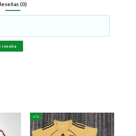
Reseñas (0)
u reseña
-21%