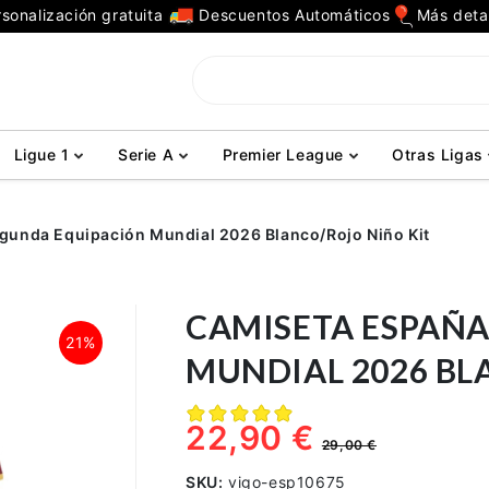
sonalización gratuita
Descuentos Automáticos
Más deta
Ligue 1
Serie A
Premier League
Otras Ligas
gunda Equipación Mundial 2026 Blanco/Rojo Niño Kit
CAMISETA ESPAÑ
21%
MUNDIAL 2026 BL
22,90 €
29,00 €
SKU:
vigo-esp10675