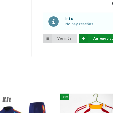
Info
No hay reseñas
Ver más
Agregue s
-21%