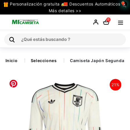
Personalización gratuita
Descuentos Automáticos
×
TODAS
Más detalles >>
LAS
0
CATEGORIAS
Inicio
Inicio
Selecciones
Camiseta Japón Segunda Eq
Selecciones
21%
Retro
La Liga
Ligue 1
Serie A