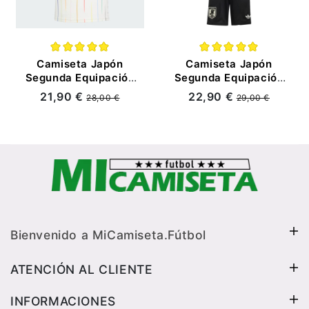
Camiseta Japón
Camiseta Japón
Segunda Equipación
Segunda Equipación
Mundial 2026 Blanco
Mundial 2026 Blanco
21,90 €
22,90 €
28,00 €
29,00 €
Mujer
Niño Kit
Bienvenido a MiCamiseta.Fútbol
ATENCIÓN AL CLIENTE
INFORMACIONES