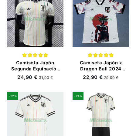
Camiseta Japón
Camiseta Japón x
Segunda Equipación
Dragon Ball 2024
Mundial 2026 Blanco
Edición Especial
24,90 €
22,90 €
31,00 €
29,00 €
(EDICIÓN JUGADOR)
Blanco
-22%
-21%