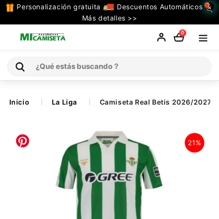
Personalización gratuita
Descuentos Automáticos
×
TODAS
Más detalles >>
LAS
0
CATEGORIAS
Inicio
Inicio
La Liga
Camiseta Real Betis 2026/2027 V
Selecciones
21%
Retro
La Liga
Ligue 1
Serie A