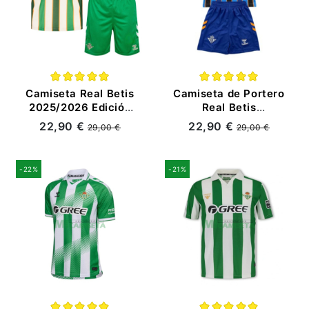
Camiseta Real Betis
Camiseta de Portero
2025/2026 Edición
Real Betis
Especial Niño Kit
2025/2026 Niño Kit
22,90 €
22,90 €
29,00 €
29,00 €
Verde/Blanco/Naranja
Azul/Dorado
-22%
-21%