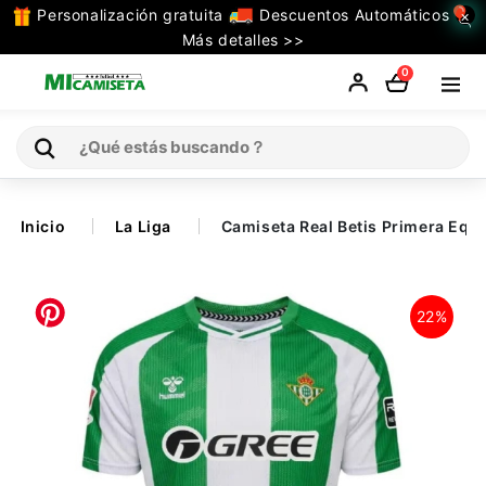
Personalización gratuita
Descuentos Automáticos
×
TODAS
Más detalles >>
LAS
0
CATEGORIAS
Inicio
Inicio
La Liga
Camiseta Real Betis Primera Eq
Selecciones
22%
Retro
La Liga
Ligue 1
Serie A