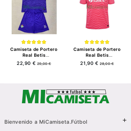
Camiseta de Portero
Camiseta de Portero
Real Betis
Real Betis
2024/2025 Niño Kit
2024/2025 Rosa
22,90 €
21,90 €
29,00 €
28,00 €
Morado
Bienvenido a MiCamiseta.Fútbol