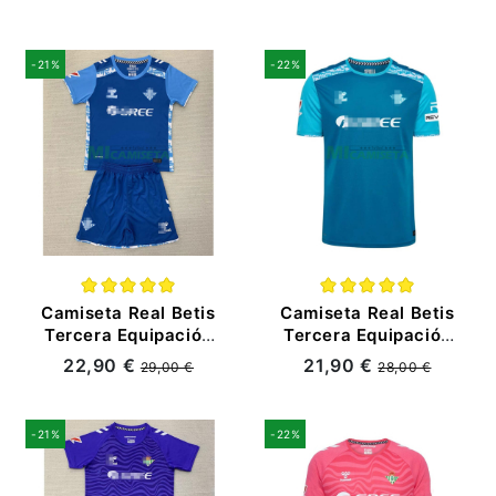
-21%
-22%
Camiseta Real Betis
Camiseta Real Betis
Tercera Equipación
Tercera Equipación
2024/2025 Niño Kit
2024/2025
22,90 €
21,90 €
29,00 €
28,00 €
-21%
-22%