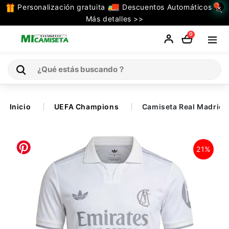
Personalización gratuita
Descuentos Automáticos
×
TODAS
Más detalles >>
LAS
0
CATEGORIAS
Inicio
Inicio
UEFA Champions
Camiseta Real Madrid 
Selecciones
21%
Retro
La Liga
Ligue 1
Serie A