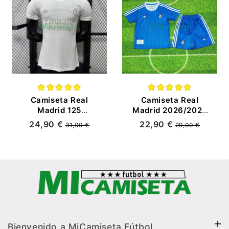
Camiseta Real
Camiseta Real
Madrid 125
Madrid 2026/2027
Aniversario Edición
Edición Especial
24,90 €
22,90 €
31,00 €
29,00 €
2026/2027 Blanco
Niño Kit Azul
(EDICIÓN JUGADOR)
Bienvenido a MiCamiseta.Fútbol