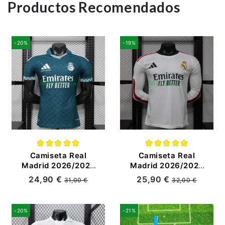
Productos Recomendados
-20%
-19%
Camiseta Real
Camiseta Real
Madrid 2026/2027
Madrid 2026/2027
Edición Especial
ML Blanco con
24,90 €
25,90 €
31,00 €
32,00 €
Verde Zafiro
Parche HP (EDICIÓN
(EDICIÓN JUGADOR)
JUGADOR)
-20%
-21%