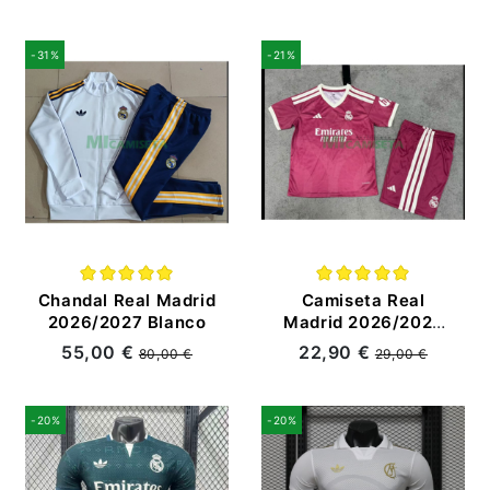
-31%
-21%
Chandal Real Madrid
Camiseta Real
2026/2027 Blanco
Madrid 2026/2027
Rojo Niño Kit con
55,00 €
22,90 €
80,00 €
29,00 €
Parche HP
-20%
-20%