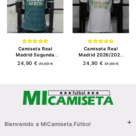
Camiseta Real
Camiseta Real
Madrid Segunda
Madrid 2026/2027
Equipación
Edición Especial
24,90 €
24,90 €
31,00 €
31,00 €
2026/2027 Verde
Blanco con Parche
Oscuro (EDICIÓN
HP (EDICIÓN
JUGADOR)
JUGADOR)
Bienvenido a MiCamiseta.Fútbol