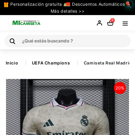
Personalización gratuita
Descuentos Automáticos
×
TODAS
Más detalles >>
LAS
0
CATEGORIAS
Inicio
Inicio
UEFA Champions
Camiseta Real Madrid 
Selecciones
20%
Retro
La Liga
Ligue 1
Serie A