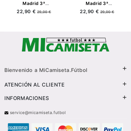
Madrid 3ª
Madrid 3ª
Equipación Retro
Equipación Retro
22,90 €
22,90 €
29,00 €
29,00 €
16/17 ML
2006/07
Bienvenido a MiCamiseta.Fútbol
ATENCIÓN AL CLIENTE
INFORMACIONES
service@micamiseta.futbol