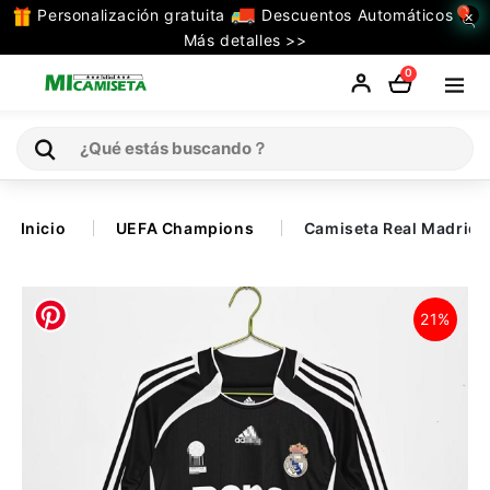
Personalización gratuita
Descuentos Automáticos
×
TODAS
Más detalles >>
LAS
0
CATEGORIAS
Inicio
Inicio
UEFA Champions
Camiseta Real Madrid 
Selecciones
21%
Retro
La Liga
Ligue 1
Serie A