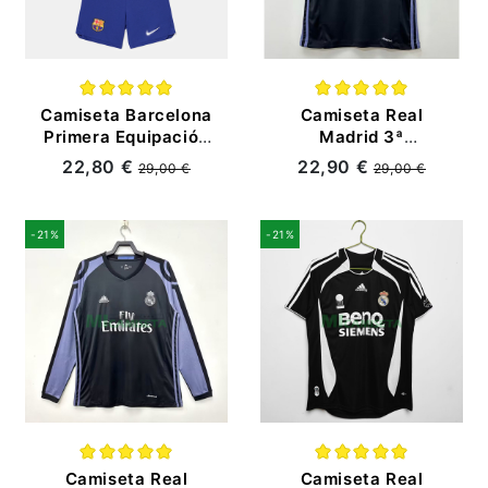
Camiseta Barcelona
Camiseta Real
Primera Equipación
Madrid 3ª
2023/2024 Niño Kit
Equipación Retro
22,80 €
22,90 €
29,00 €
29,00 €
16/17
-21%
-21%
Camiseta Real
Camiseta Real