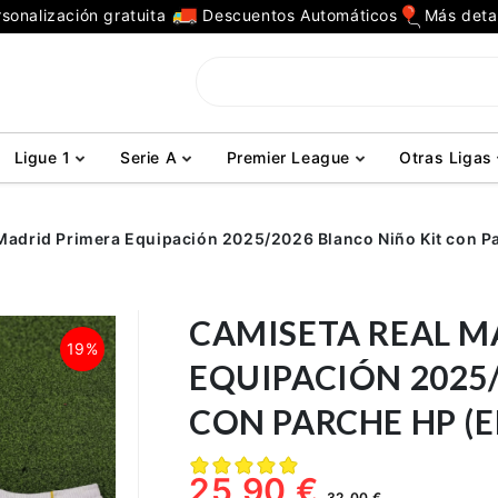
sonalización gratuita
Descuentos Automáticos
Más deta
Ligue 1
Serie A
Premier League
Otras Ligas
Madrid Primera Equipación 2025/2026 Blanco Niño Kit con 
CAMISETA REAL M
19%
EQUIPACIÓN 2025
CON PARCHE HP (
25,90 €
32,00 €