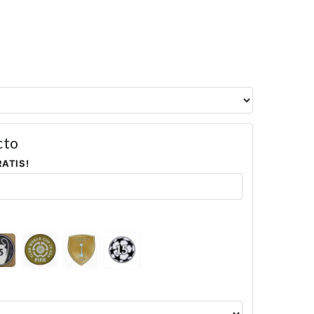
cto
RATIS!