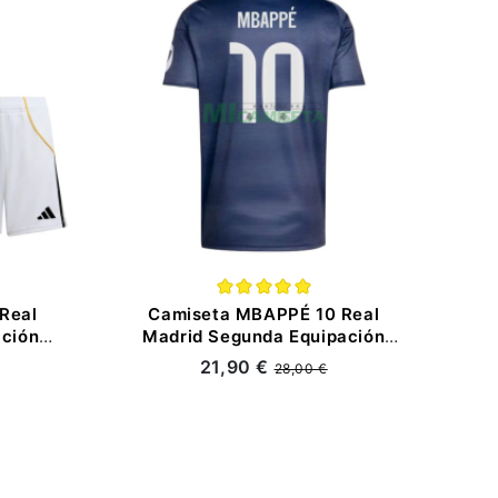
Real
Camiseta MBAPPÉ 10 Real
ación
Madrid Segunda Equipación
Kit con
2025/2026 Azul Marino con
21,90 €
28,00 €
Parche HP