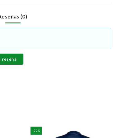
Reseñas (0)
u reseña
-22%