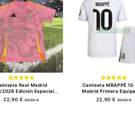
amiseta Real Madrid
Camiseta MBAPPÉ 10 
/2026 Edición Especial
Madrid Primera Equip
Rosa/Amarillo
2025/2026 Blanco Niño 
22,90 €
22,90 €
29,00 €
29,00 €
Parche HP