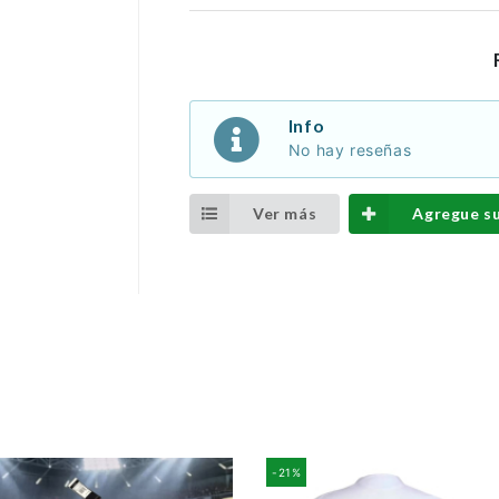
Info
No hay reseñas
Ver más
Agregue s
-21%