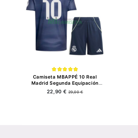
Camiseta MBAPPÉ 10 Real
Madrid Segunda Equipación
2025/2026 Azul Marino Niño Kit
22,90 €
29,00 €
con Parche HP