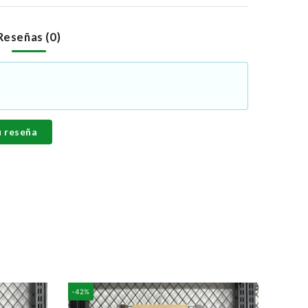
Reseñas (0)
u reseña
-42%