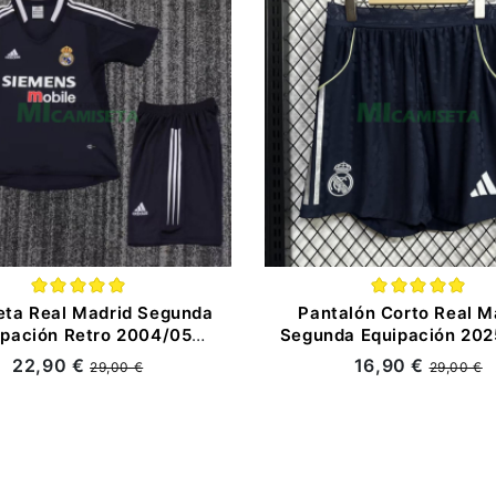
eta Real Madrid Segunda
Pantalón Corto Real M
ipación Retro 2004/05
Segunda Equipación 20
Negro Niño Kit
Azul Marino (EDICI
22,90 €
16,90 €
29,00 €
29,00 €
JUGADOR)