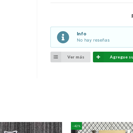
Info
No hay reseñas
Ver más
Agregue s
-42%