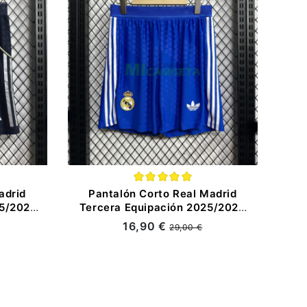
adrid
Pantalón Corto Real Madrid
25/2026
Tercera Equipación 2025/2026
ÓN
Azul (EDICIÓN JUGADOR)
16,90 €
29,00 €