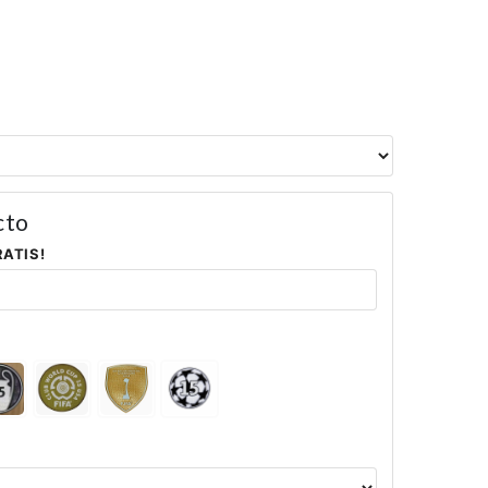
cto
RATIS!