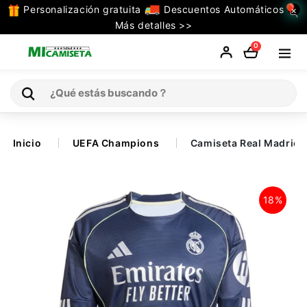
Personalización gratuita
Descuentos Automáticos
×
TODAS
Más detalles >>
LAS
0
CATEGORIAS
Inicio
Inicio
UEFA Champions
Camiseta Real Madrid
Selecciones
18%
Retro
La Liga
Ligue 1
Serie A