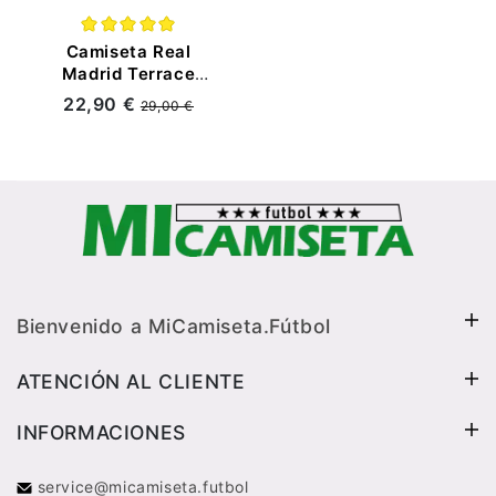
Camiseta Real
Madrid Terrace
Icons Retro 2025/26
22,90 €
29,00 €
Blanco
Bienvenido a MiCamiseta.Fútbol
ATENCIÓN AL CLIENTE
INFORMACIONES
service@micamiseta.futbol