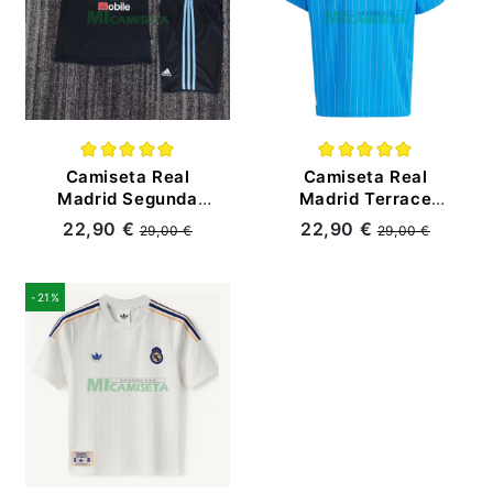
Camiseta Real
Camiseta Real
Madrid Segunda
Madrid Terrace
Equipación Retro
Icons Retro 2025/26
22,90 €
22,90 €
29,00 €
29,00 €
2003/04 Negro Niño
Azul
Kit
-21%