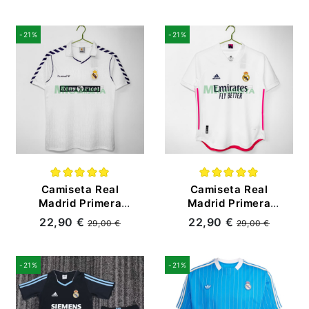
-21%
-21%
Camiseta Real
Camiseta Real
Madrid Primera
Madrid Primera
Equipación Retro
Equipación Retro
22,90 €
22,90 €
29,00 €
29,00 €
1988/90 Blanco
2020/21 Blanco
(EDICIÓN JUGADOR)
-21%
-21%