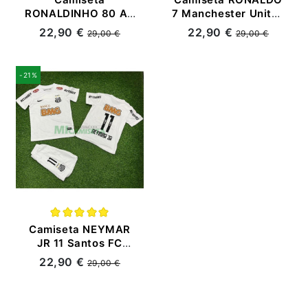
RONALDINHO 80 AC
7 Manchester United
Milan Primera
Primera Equipación
22,90 €
22,90 €
29,00 €
29,00 €
Equipación Retro
Retro 2007/08 Niño
2009/10
Kit
-21%
Camiseta NEYMAR
JR 11 Santos FC
Primera Equipación
22,90 €
29,00 €
Retro 2011/12 Niño
Kit