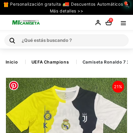
Personalización gratuita
Descuentos Automáticos
×
TODAS
Más detalles >>
LAS
0
CATEGORIAS
Inicio
Inicio
UEFA Champions
Camiseta Ronaldo 7 20
Selecciones
21%
Retro
La Liga
Ligue 1
Serie A