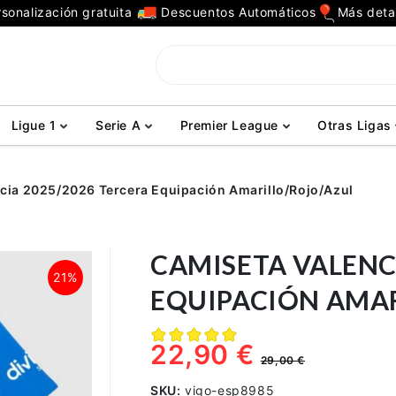
sonalización gratuita
Descuentos Automáticos
Más deta
Ligue 1
Serie A
Premier League
Otras Ligas
cia 2025/2026 Tercera Equipación Amarillo/Rojo/Azul
CAMISETA VALENC
21%
EQUIPACIÓN AMAR
22,90 €
29,00 €
SKU:
vigo-esp8985