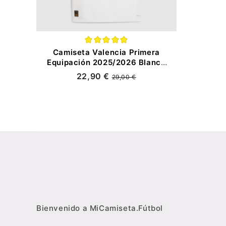
Camiseta Valencia Primera
Equipación 2025/2026 Blanco
con Parche La Liga
22,90 €
29,00 €
Bienvenido a MiCamiseta.Fútbol