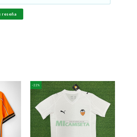
u reseña
-22%