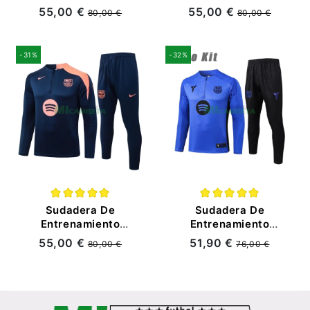
Barcelona
Barcelona
55,00 €
55,00 €
80,00 €
80,00 €
2025/2026 Kit
2025/2026 Kit
Azul/Amarillo/Rojo
Naranja
con Estampado
-31%
-32%
Sudadera De
Sudadera De
Entrenamiento
Entrenamiento
Barcelona
Barcelona
55,00 €
51,90 €
80,00 €
76,00 €
2025/2026 Kit Azul
2025/2026 Niño Kit
Marino/Naranja
Morado con
Estampado en Seco