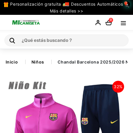
Personalización gratuita
Descuentos Automáticos
×
TODAS
Más detalles >>
LAS
0
CATEGORIAS
Inicio
Inicio
Niños
Chandal Barcelona 2025/2026 Niño
Selecciones
32%
Retro
La Liga
Ligue 1
Serie A