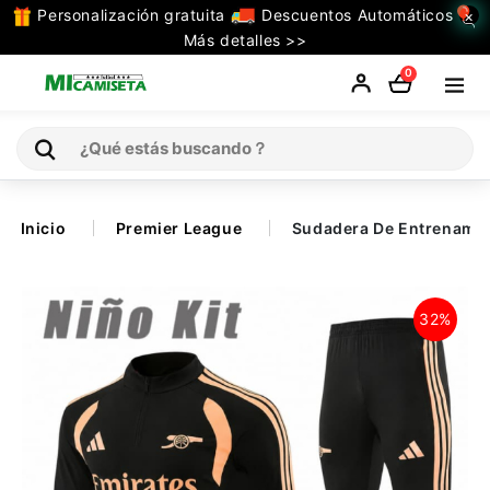
Personalización gratuita
Descuentos Automáticos
×
TODAS
Más detalles >>
LAS
0
CATEGORIAS
Inicio
Inicio
Premier League
Sudadera De Entrenamie
Selecciones
32%
Retro
La Liga
Ligue 1
Serie A