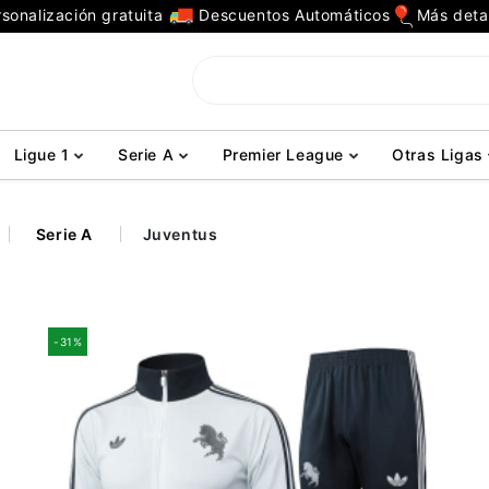
sonalización gratuita
Descuentos Automáticos
Más deta
Ligue 1
Serie A
Premier League
Otras Ligas
Serie A
Juventus
-31%