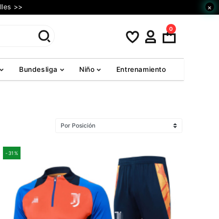
lles >>
×
0
Bundesliga
Niño
Entrenamiento
-31%