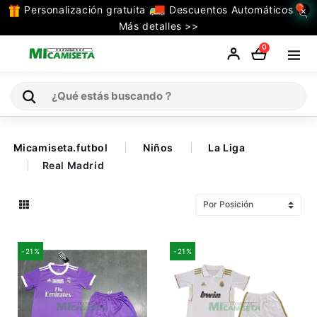
Personalización gratuita
Descuentos Automáticos
×
TODAS
Más detalles >>
LAS
0
CATEGORIAS
Inicio
Micamiseta.futbol
Niños
La Liga
Real Madrid
Selecciones
Retro
La Liga
-21%
-21%
Ligue 1
Serie A