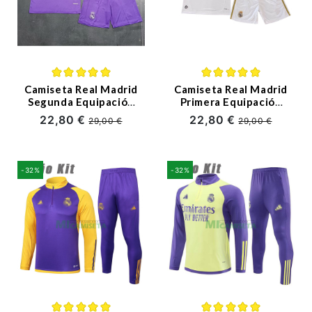
Premier League
Bundesliga
Otras Ligas
Camiseta Real Madrid
Camiseta Real Madrid
Segunda Equipación
Primera Equipación
Retro 16/17 Niño Kit
Retro 11/12 Niño Kit
Niño
22,80 €
22,80 €
29,00 €
29,00 €
Ropa de Entrenamiento
-32%
-32%
Jugadores