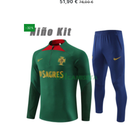
51,90 €
76,00 €
-32%