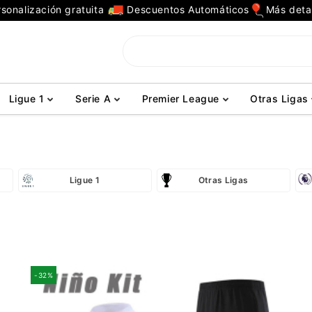
sonalización gratuita
Descuentos Automáticos
Más deta
Ligue 1
Serie A
Premier League
Otras Ligas
Ligue 1
Otras Ligas
-32%