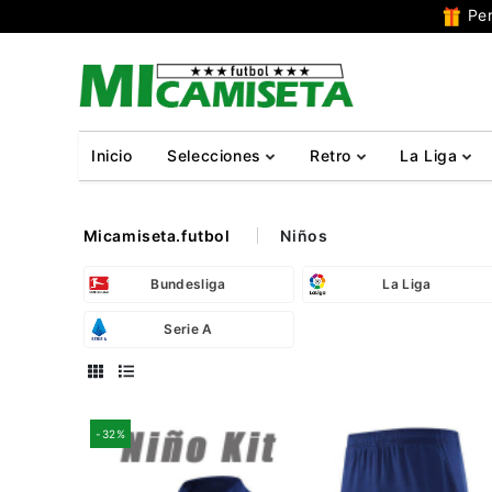
Per
Inicio
Selecciones
Retro
La Liga
Micamiseta.futbol
Niños
Bundesliga
La Liga
Serie A
-32%