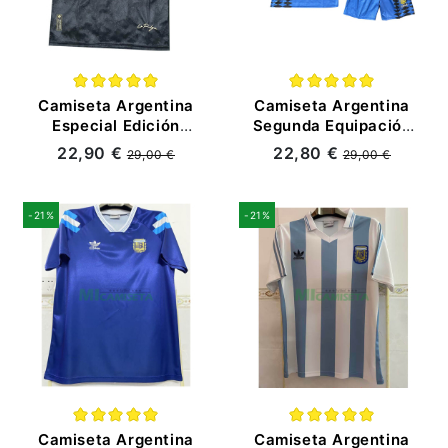
Camiseta Argentina
Camiseta Argentina
Especial Edición
Segunda Equipación
2023 Negro
Retro 1994 Niño Kit
22,90 €
22,80 €
29,00 €
29,00 €
-21%
-21%
Camiseta Argentina
Camiseta Argentina