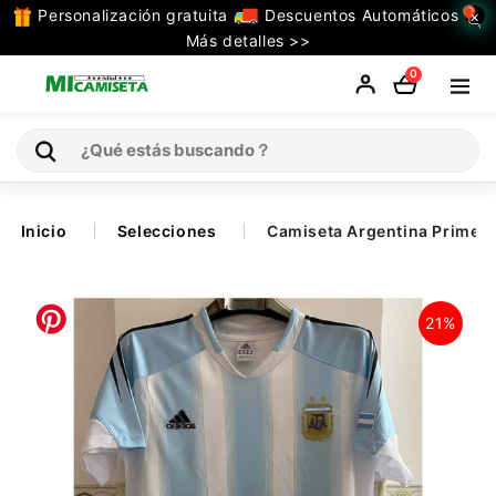
Personalización gratuita
Descuentos Automáticos
×
TODAS
Más detalles >>
LAS
0
CATEGORIAS
Inicio
Inicio
Selecciones
Camiseta Argentina Primera
Selecciones
21%
Retro
La Liga
Ligue 1
Serie A