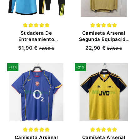
Sudadera De
Camiseta Arsenal
Entrenamiento
Segunda Equipación
Arsenal 2024/2025
Retro 2001/02
51,90 €
22,90 €
76,00 €
29,00 €
Niño Kit Azul/Negro
-21%
-21%
Camiseta Arsenal
Camiseta Arsenal