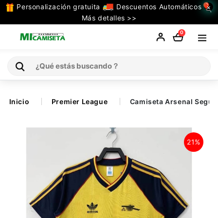
Personalización gratuita
Descuentos Automáticos
×
TODAS
Más detalles >>
LAS
0
CATEGORIAS
Inicio
Inicio
Premier League
Camiseta Arsenal Segun
Selecciones
21%
Retro
La Liga
Ligue 1
Serie A