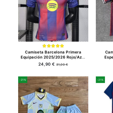
Camiseta Barcelona Primera
Cam
Equipación 2025/2026 Rojo/Azul
Espe
(EDICIÓN JUGADOR)
24,90 €
31,00 €
-21%
-21%