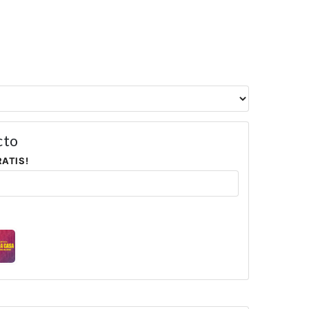
cto
RATIS!