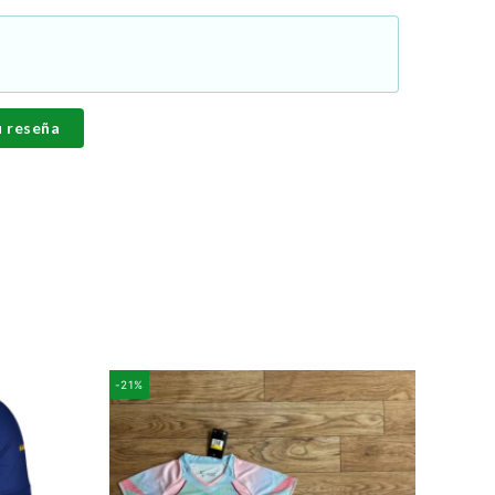
u reseña
-21%