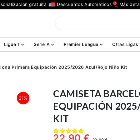
sonalización gratuita
Descuentos Automáticos
Más deta
Ligue 1
Serie A
Premier League
Otras Ligas
lona Primera Equipación 2025/2026 Azul/Rojo Niño Kit
CAMISETA BARCE
21%
EQUIPACIÓN 2025
KIT
22,90 €
29,00 €