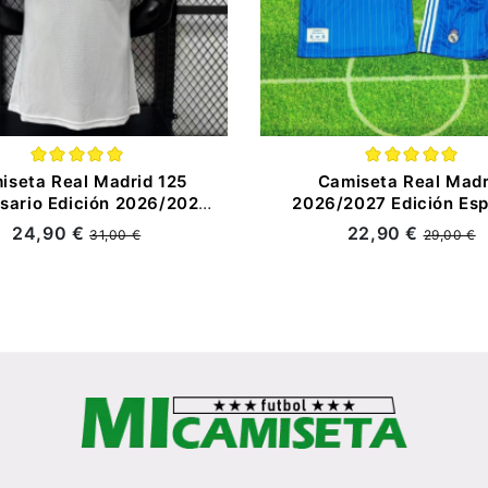
iseta Real Madrid 125
Camiseta Real Madr
sario Edición 2026/2027
2026/2027 Edición Esp
co (EDICIÓN JUGADOR)
Niño Kit Azul
24,90 €
22,90 €
31,00 €
29,00 €