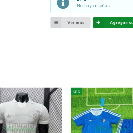
No hay reseñas
Ver más
Agregue s
-21%