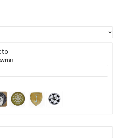
cto
RATIS!