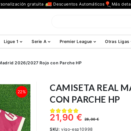
sonalización gratuita
Descuentos Automáticos
Más deta
Ligue 1
Serie A
Premier League
Otras Ligas
Madrid 2026/2027 Rojo con Parche HP
CAMISETA REAL M
22%
CON PARCHE HP
21,90 €
28,00 €
SKU:
vigo-esp10998