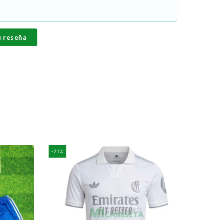
u reseña
-21%