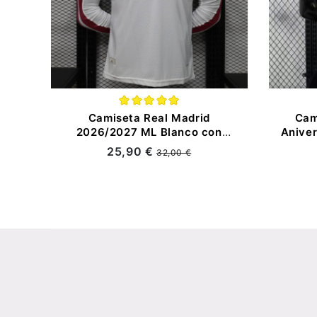
Camiseta Real Madrid
Cam
2026/2027 ML Blanco con
Aniver
Parche HP (EDICIÓN JUGADOR)
Blan
25,90 €
32,00 €