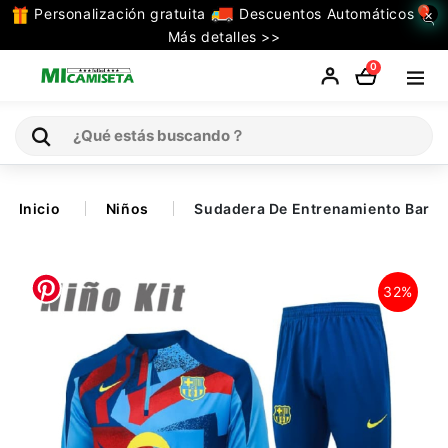
Personalización gratuita
Descuentos Automáticos
×
TODAS
Más detalles >>
LAS
0
CATEGORIAS
Inicio
Inicio
Niños
Sudadera De Entrenamiento Barce
Selecciones
32%
Retro
La Liga
Ligue 1
Serie A