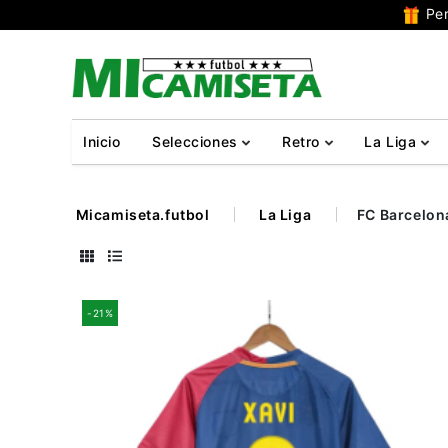
Per
Inicio
Selecciones
Retro
La Liga
Micamiseta.futbol
La Liga
FC Barcelon
-21%