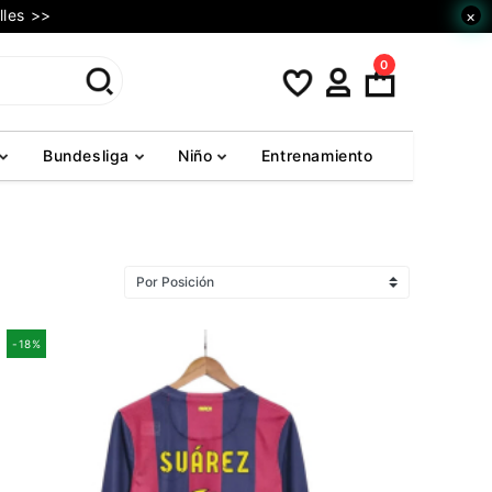
lles >>
×
0
Bundesliga
Niño
Entrenamiento
-18%