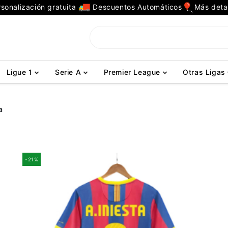
sonalización gratuita
Descuentos Automáticos
Más deta
Ligue 1
Serie A
Premier League
Otras Ligas
a
-21%